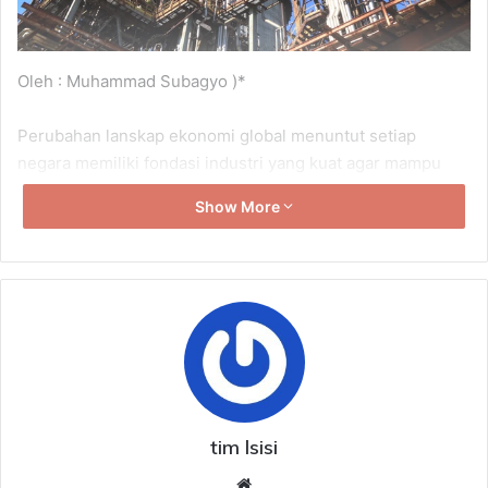
Oleh : Muhammad Subagyo )*
Perubahan lanskap ekonomi global menuntut setiap
negara memiliki fondasi industri yang kuat agar mampu
bertahan sekaligus memenangkan persaingan
Show More
internasional. Negara yang hanya bergantung pada ekspor
bahan mentah akan sulit memperoleh nilai tambah yang
optimal, sedangkan negara yang menguasai manufaktur
dan teknologi memiliki peluang lebih besar menciptakan
pertumbuhan ekonomi yang berkelanjutan. Dalam konteks
tersebut, komitmen pemerintah untuk mempercepat
industrialisasi nasional merupakan langkah yang tepat
sekaligus menjadi momentum penting bagi transformasi
ekonomi Indonesia menuju negara maju.
tim lsisi
Website