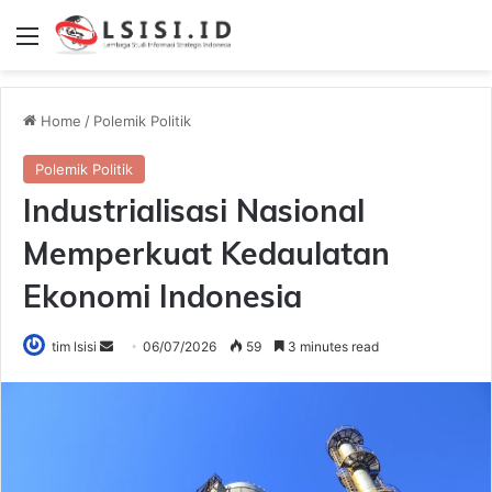
Menu
Home
/
Polemik Politik
Polemik Politik
Industrialisasi Nasional
Memperkuat Kedaulatan
Ekonomi Indonesia
Send
tim lsisi
06/07/2026
59
3 minutes read
an
email