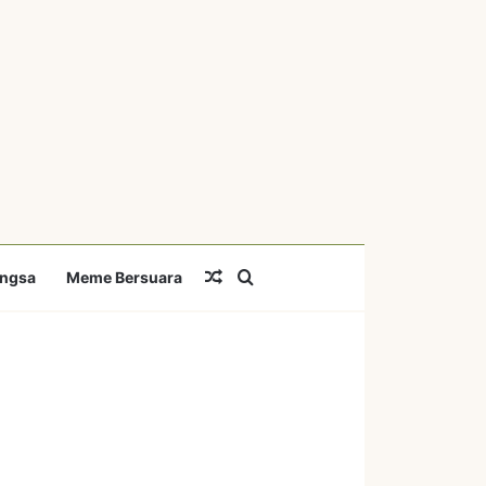
Random Article
Search for
angsa
Meme Bersuara