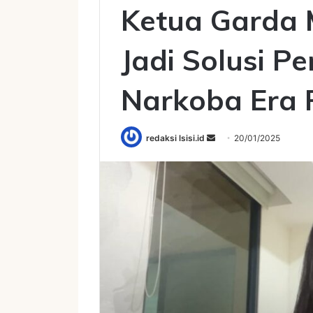
Ketua Garda 
Jadi Solusi 
Narkoba Era
Send
redaksi lsisi.id
20/01/2025
an
email