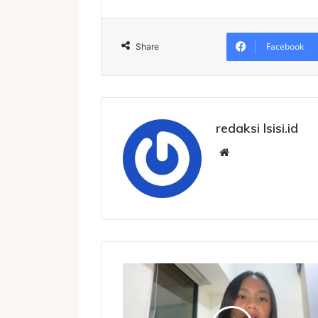
Facebook
Share
redaksi lsisi.id
Website
Tokoh
Muda
Apresiasi
Pemberantasan