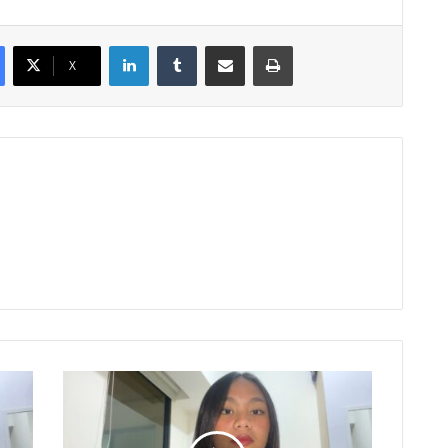
LinkedIn
Tumblr
Share via Email
Print
X
Prabowo-
Gibran
Kedepankan
Pendekatan