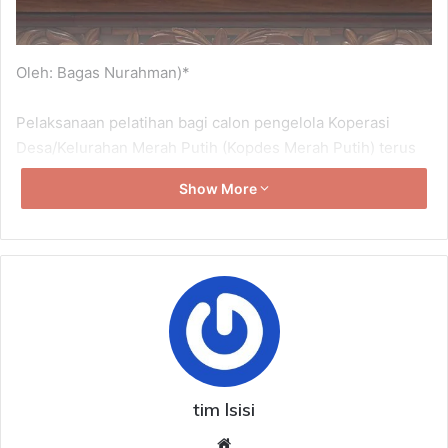
Oleh: Bagas Nurahman)*
Pelaksanaan pelatihan bagi calon pengelola Koperasi
Desa/Kelurahan Merah Putih (Kopdes Merah Putih) terus
disusun secara proporsional dengan tugas manajerial yang
Show More
akan dijalankan di desa. Materi pembelajaran difokuskan
pada penguatan kompetensi kepemimpinan, tata kelola
koperasi, pengelolaan keuangan, kewirausahaan, serta
pengembangan usaha desa agar para peserta memiliki
kemampuan yang sesuai dengan tanggung jawabnya
sebagai pengelola koperasi. Langkah tersebut
mencerminkan komitmen pemerintah dalam menyiapkan
sumber daya manusia yang profesional, adaptif, dan
mampu mengoptimalkan peran Kopdes Merah Putih
tim lsisi
sebagai penggerak ekonomi kerakyatan di tingkat desa.
Website