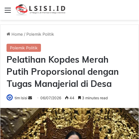
Menu
Home
/
Polemik Politik
Polemik Politik
Pelatihan Kopdes Merah
Putih Proporsional dengan
Tugas Manajerial di Desa
Send
tim lsisi
06/07/2026
44
3 minutes read
an
email