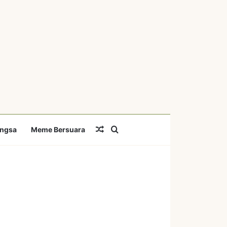
Random Article
Search for
angsa
Meme Bersuara