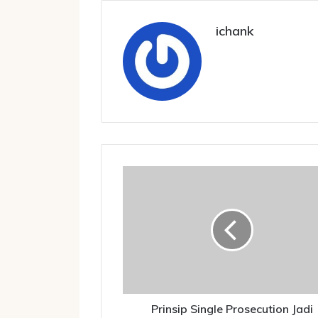
ichank
Prinsip
Single
Prosecution
Jadi
Terobosan
Efisiensi
KUHAP
Baru
Prinsip Single Prosecution Jadi