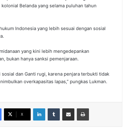
kolonial Belanda yang selama puluhan tahun
hukum Indonesia yang lebih sesuai dengan sosial
a.
pemidanaan yang kini lebih mengedepankan
n, bukan hanya sanksi pemenjaraan.
 sosial dan Ganti rugi, karena penjara terbukti tidak
enimbulkan overkapasitas lapas,” pungkas Lukman.
LinkedIn
Tumblr
Share via Email
Print
X