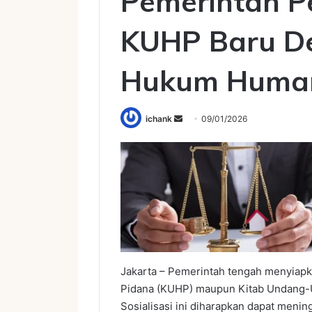
Pemerintah Pe
KUHP Baru D
Hukum Huma
Send
ichank
09/01/2026
an
email
Jakarta – Pemerintah tengah menyiap
Pidana (KUHP) maupun Kitab Undang-
Sosialisasi ini diharapkan dapat men