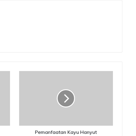
Pemanfaatan
Kayu
Hanyut
Pascabanjir
Mendukung
Bangun
Hunian
Sementara
di
Sumatra
Pemanfaatan Kayu Hanyut