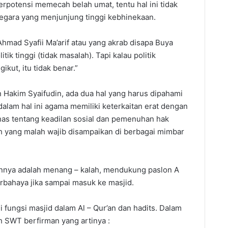
berpotensi memecah belah umat, tentu hal ini tidak
negara yang menjunjung tinggi kebhinekaan.
ad Syafii Ma’arif atau yang akrab disapa Buya
tik tinggi (tidak masalah). Tapi kalau politik
ikut, itu tidak benar.”
m Syaifudin, ada dua hal yang harus dipahami
f dalam hal ini agama memiliki keterkaitan erat dengan
ahas tentang keadilan sosial dan pemenuhan hak
lah yang malah wajib disampaikan di berbagai mimbar
nya adalah menang – kalah, mendukung paslon A
berbahaya jika sampai masuk ke masjid.
ngsi masjid dalam Al – Qur’an dan hadits. Dalam
h SWT berfirman yang artinya :