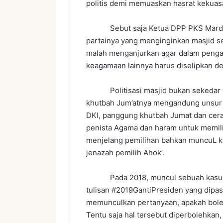
politis demi memuaskan hasrat kekuas
Sebut saja Ketua DPP PKS Mardani 
partainya yang menginginkan masjid seb
malah menganjurkan agar dalam pengaji
keagamaan lainnya harus diselipkan de
Politisasi masjid bukan sekedar wac
khutbah Jum’atnya mengandung unsur p
DKI, panggung khutbah Jumat dan cer
penista Agama dan haram untuk memilihn
menjelang pemilihan bahkan muncuL 
jenazah pemilih Ahok’.
Pada 2018, muncul sebuah kasus ya
tulisan #2019GantiPresiden yang dipasa
memunculkan pertanyaan, apakah boleh
Tentu saja hal tersebut diperbolehkan, 