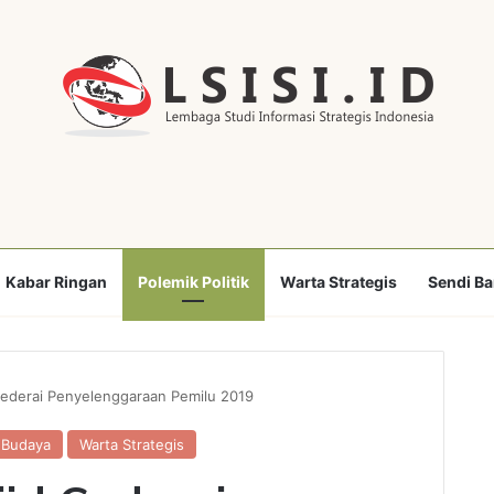
Kabar Ringan
Polemik Politik
Warta Strategis
Sendi B
 Cederai Penyelenggaraan Pemilu 2019
l Budaya
Warta Strategis