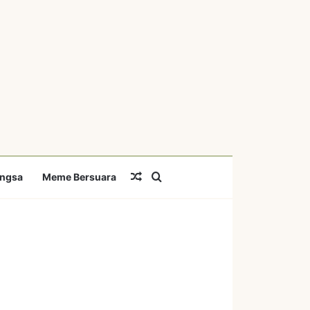
Random Article
Search for
angsa
Meme Bersuara