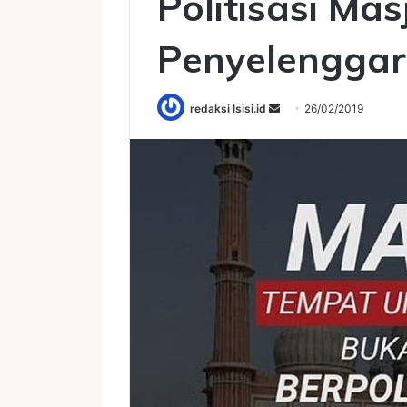
Politisasi Mas
Penyelenggar
Send
redaksi lsisi.id
26/02/2019
an
email