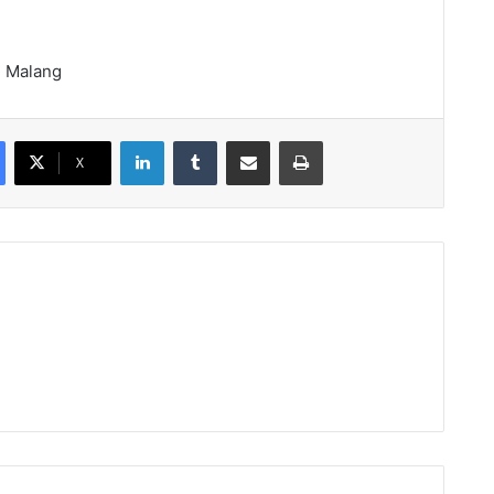
i Malang
LinkedIn
Tumblr
Share via Email
Print
X