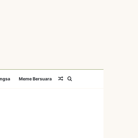
Random Article
Search for
angsa
Meme Bersuara