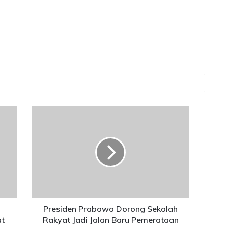
P
r
e
s
i
d
e
n
P
r
Presiden Prabowo Dorong Sekolah
a
at
Rakyat Jadi Jalan Baru Pemerataan