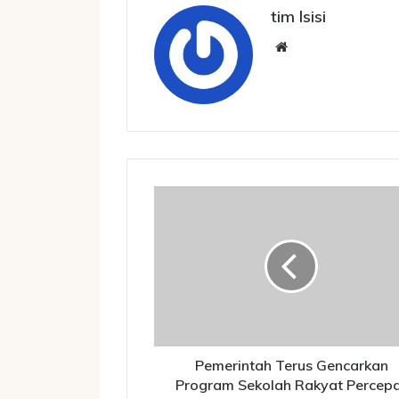
tim lsisi
We
bsi
te
P
e
m
e
r
i
n
t
a
h
Pemerintah Terus Gencarkan
T
Program Sekolah Rakyat Percep