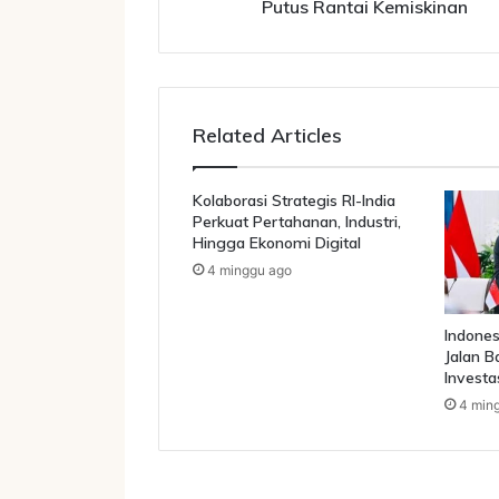
e
Putus Rantai Kemiskinan
r
u
s
G
e
Related Articles
n
c
a
Kolaborasi Strategis RI-India
r
Perkuat Pertahanan, Industri,
k
Hingga Ekonomi Digital
a
4 minggu ago
n
P
r
Indones
o
Jalan B
Investa
g
r
4 min
a
m
S
e