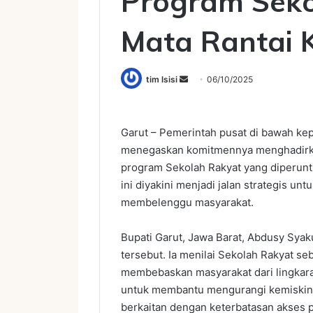
Program Seko
Mata Rantai 
tim lsisi
S
06/10/2025
e
n
d
Garut – Pemerintah pusat di bawah k
a
menegaskan komitmennya menghadirkan 
n
program Sekolah Rakyat yang diperunt
e
ini diyakini menjadi jalan strategis u
m
membelenggu masyarakat.
a
i
Bupati Garut, Jawa Barat, Abdusy Sya
l
tersebut. Ia menilai Sekolah Rakyat s
membebaskan masyarakat dari lingkaran
untuk membantu mengurangi kemiskinan 
berkaitan dengan keterbatasan akses 