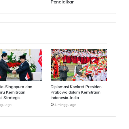
b
Pendidikan
o
w
o
D
o
r
o
n
g
S
e
k
o
l
ia-Singapura dan
Diplomasi Konkret Presiden
a
aru Kemitraan
Prabowo dalam Kemitraan
si Strategis
Indonesia–India
h
R
ggu ago
4 minggu ago
a
k
y
a