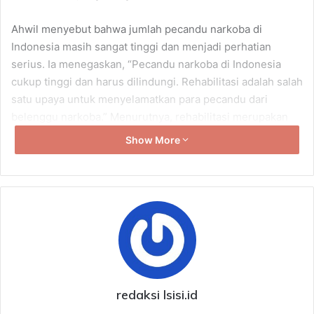
Ahwil menyebut bahwa jumlah pecandu narkoba di
Indonesia masih sangat tinggi dan menjadi perhatian
serius. Ia menegaskan, “Pecandu narkoba di Indonesia
cukup tinggi dan harus dilindungi. Rehabilitasi adalah salah
satu upaya untuk menyelamatkan para pecandu dari
belenggu narkoba.” Menurutnya, rehabilitasi merupakan
solusi yang tidak hanya menyelamatkan individu tetapi
Show More
juga berkontribusi pada upaya pencegahan jangka
panjang.
Lebih lanjut, Ahwil menjelaskan tiga pilar utama dalam
penanggulangan narkoba, yaitu pengurangan ketersediaan
(supply reduction), pengurangan permintaan (demand
reduction), serta treatment dan rehabilitasi. Strategi ini
mencakup tindakan tegas terhadap pengedar narkoba,
edukasi masyarakat untuk mencegah penggunaan
redaksi lsisi.id
narkotika, hingga perawatan intensif bagi mereka yang