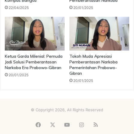
Kompas Bangsa
Pemberantasan Narkoba
bersih dari narkotika.
22/04/2025
20/01/2025
Prabowo Berantas Narkoba
Ketua Garda Milenial: Pemuda
Tokoh Muda Apresiasi
Jadi Solusi Pemberantasan
Pemberantasan Narkoba
Narkoba Era Prabowo-Gibran
Pemerintahan Prabowo-
Gibran
20/01/2025
20/01/2025
© Copyright 2026, All Rights Reserved
Facebook
X
YouTube
Instagram
RSS