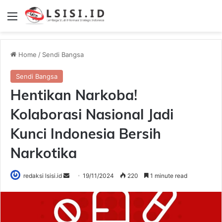
Menu
Home
/
Sendi Bangsa
Sendi Bangsa
Hentikan Narkoba!
Kolaborasi Nasional Jadi
Kunci Indonesia Bersih
Narkotika
Send
redaksi lsisi.id
19/11/2024
220
1 minute read
an
email