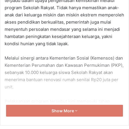
terpadu dalam upaya pengentasan kemiskinan melalui
program Sekolah Rakyat. Tidak hanya memastikan anak-
anak dari keluarga miskin dan miskin ekstrem memperoleh
akses pendidikan berkualitas, pemerintah juga mulai
menyentuh persoalan mendasar yang selama ini menjadi
hambatan peningkatan kesejahteraan keluarga, yakni
kondisi hunian yang tidak layak.
Melalui sinergi antara Kementerian Sosial (Kemensos) dan
Kementerian Perumahan dan Kawasan Permukiman (PKP),
sebanyak 10.000 keluarga siswa Sekolah Rakyat akan
menerima bantuan renovasi rumah senilai Rp20 juta per
unit.
Pelaksanaan program tersebut kini memasuki tahap
verifikasi lapangan di sejumlah daerah, khususnya Jawa
Show More
Timur yang menjadi salah satu wilayah prioritas.
Pemerintah memastikan bantuan diberikan secara tepat