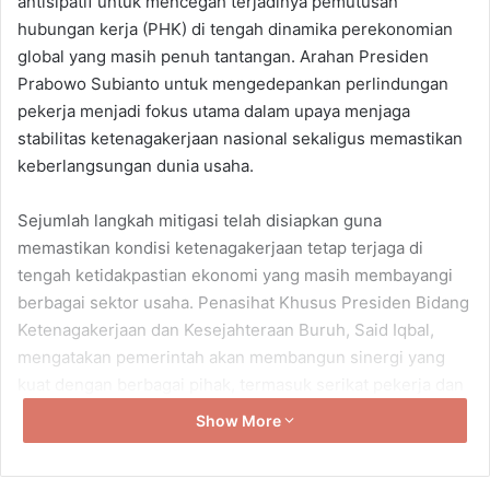
antisipatif untuk mencegah terjadinya pemutusan
hubungan kerja (PHK) di tengah dinamika perekonomian
global yang masih penuh tantangan. Arahan Presiden
Prabowo Subianto untuk mengedepankan perlindungan
pekerja menjadi fokus utama dalam upaya menjaga
stabilitas ketenagakerjaan nasional sekaligus memastikan
keberlangsungan dunia usaha.
Sejumlah langkah mitigasi telah disiapkan guna
memastikan kondisi ketenagakerjaan tetap terjaga di
tengah ketidakpastian ekonomi yang masih membayangi
berbagai sektor usaha. Penasihat Khusus Presiden Bidang
Ketenagakerjaan dan Kesejahteraan Buruh, Said Iqbal,
mengatakan pemerintah akan membangun sinergi yang
kuat dengan berbagai pihak, termasuk serikat pekerja dan
kalangan pengusaha, guna mencegah terjadinya
Show More
gelombang PHK.