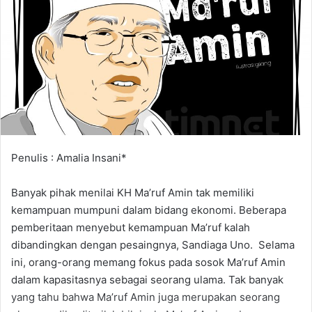
d
a
n
e
m
a
i
l
Penulis : Amalia Insani*
Banyak pihak menilai KH Ma’ruf Amin tak memiliki
kemampuan mumpuni dalam bidang ekonomi. Beberapa
pemberitaan menyebut kemampuan Ma’ruf kalah
dibandingkan dengan pesaingnya, Sandiaga Uno. Selama
ini, orang-orang memang fokus pada sosok Ma’ruf Amin
dalam kapasitasnya sebagai seorang ulama. Tak banyak
yang tahu bahwa Ma’ruf Amin juga merupakan seorang