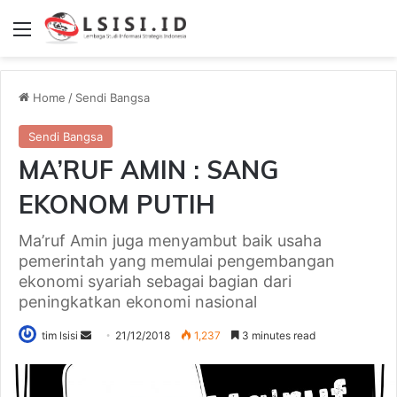
Menu
Home
/
Sendi Bangsa
Sendi Bangsa
MA’RUF AMIN : SANG
EKONOM PUTIH
Ma’ruf Amin juga menyambut baik usaha
pemerintah yang memulai pengembangan
ekonomi syariah sebagai bagian dari
peningkatkan ekonomi nasional
tim lsisi
S
21/12/2018
1,237
3 minutes read
e
n