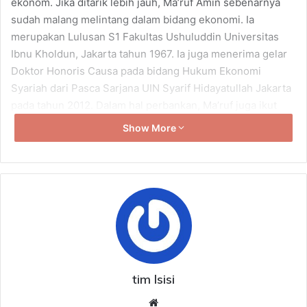
ekonom. Jika ditarik lebih jauh, Ma’ruf Amin sebenarnya
sudah malang melintang dalam bidang ekonomi. Ia
merupakan Lulusan S1 Fakultas Ushuluddin Universitas
Ibnu Kholdun, Jakarta tahun 1967. Ia juga menerima gelar
Doktor Honoris Causa pada bidang Hukum Ekonomi
Syariah dari Pasca Sarjana UIN Syarif Hidayatullah Jakarta
pada tahun 2012. Dalam hal perbankan, Ma’ruf juga ikut
terlibat dalam mengemban berbagai jabatan sebagai
Show More
dewan pengawas syariah di berbagai bank dan asuransi
syariah. Di antaranya Bank Muammalat, Bank BNI Syariah,
dan Bank Mega Syariah. Ma’ruf juga turut berperan penting
dalam pembentukan perbankan syariah di Indonesia.
Lamanya ia berkecimpung dalam dunia politik dan
ekonomi, turut serta membentuk pemikirannya dalam
perspektif ekonomi, utamanya ekonomi syariah.
Pemikirannya itu sempat disampaikan pada saat
pengukuhan Guru Besar Ilmu Ekonomi Muamalat Syariah
tim lsisi
di UIN Maulana Malik Ibrahim Malang, Jawa Timur pada
We