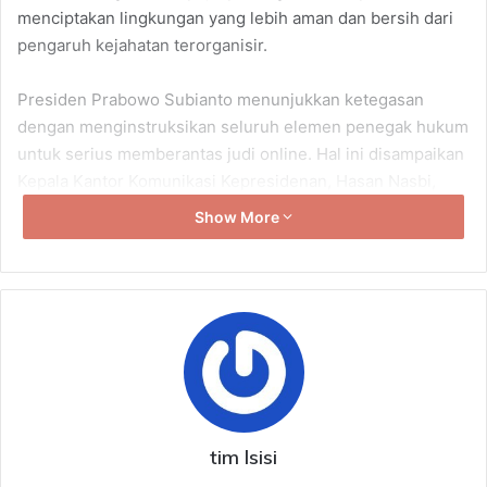
menciptakan lingkungan yang lebih aman dan bersih dari
pengaruh kejahatan terorganisir.
Presiden Prabowo Subianto menunjukkan ketegasan
dengan menginstruksikan seluruh elemen penegak hukum
untuk serius memberantas judi online. Hal ini disampaikan
Kepala Kantor Komunikasi Kepresidenan, Hasan Nasbi,
yang menegaskan bahwa pemberantasan ini menjadi
Show More
prioritas utama yang tak dapat ditunda. Dengan pesatnya
perkembangan teknologi, kejahatan judi online terus
berkembang, mengancam stabilitas sosial dan ekonomi.
Pemerintah melihat pentingnya langkah-langkah terukur
untuk menangani pelaku judi online yang kerap
memanfaatkan celah hukum dan jaringan teknologi yang
kompleks.
Presiden Prabowo juga menekankan bahwa langkah
tim lsisi
pemberantasan ini akan melibatkan Badan Intelijen Negara