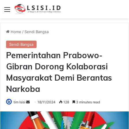
Menu
Home
/
Sendi Bangsa
Sendi Bangsa
Pemerintahan Prabowo-
Gibran Dorong Kolaborasi
Masyarakat Demi Berantas
Narkoba
Send
tim lsisi
18/11/2024
128
3 minutes read
an
email