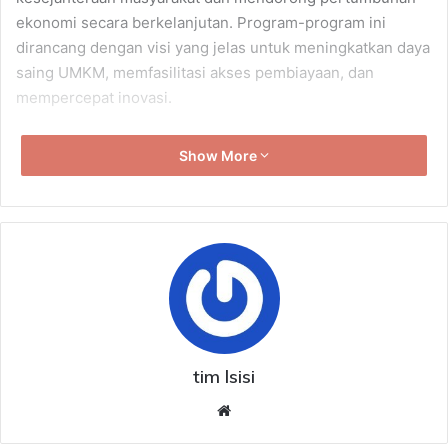
ekonomi secara berkelanjutan. Program-program ini
dirancang dengan visi yang jelas untuk meningkatkan daya
saing UMKM, memfasilitasi akses pembiayaan, dan
mempercepat inovasi.
Langkah pertama yang menonjol adalah pemisahan
Show More
Kementerian Koperasi dan UMKM menjadi dua
kementerian yang mandiri. Hal ini dilakukan agar fokus
perhatian dan pengelolaan UMKM semakin terarah dan
maksimal. Menteri UMKM 2024-2029, Maman
Abdurrahman, menjelaskan bahwa pemisahan ini
merupakan langkah strategis untuk mendukung
pertumbuhan sektor UMKM yang kian pesat. Dengan
adanya Kementerian UMKM yang berdiri sendiri, Maman
optimistis jumlah UMKM yang “naik kelas” akan meningkat
tim lsisi
secara signifikan. Melalui kementerian ini, pemerintah
Website
berkomitmen untuk memberikan perhatian khusus dalam
peningkatan kapasitas UMKM secara komprehensif.