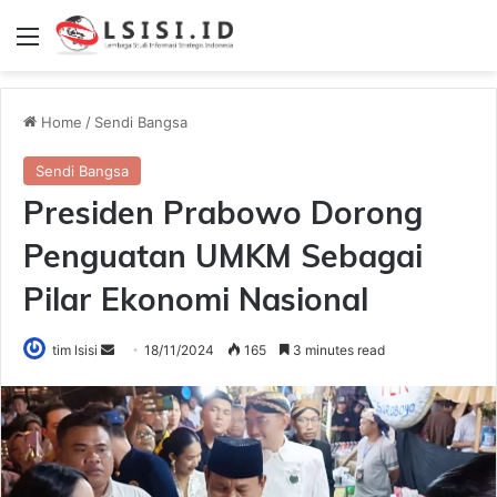
Menu
Home
/
Sendi Bangsa
Sendi Bangsa
Presiden Prabowo Dorong
Penguatan UMKM Sebagai
Pilar Ekonomi Nasional
Send
tim lsisi
18/11/2024
165
3 minutes read
an
email