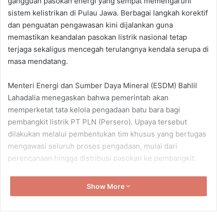
gangguan pasokan energi yang sempat memengaruhi
sistem kelistrikan di Pulau Jawa. Berbagai langkah korektif
dan penguatan pengawasan kini dijalankan guna
memastikan keandalan pasokan listrik nasional tetap
terjaga sekaligus mencegah terulangnya kendala serupa di
masa mendatang.
Menteri Energi dan Sumber Daya Mineral (ESDM) Bahlil
Lahadalia menegaskan bahwa pemerintah akan
memperketat tata kelola pengadaan batu bara bagi
pembangkit listrik PT PLN (Persero). Upaya tersebut
dilakukan melalui pembentukan tim khusus yang bertugas
mengawasi seluruh proses pengadaan, mulai dari
perencanaan hingga distribusi pasokan ke pembangkit.
“Pengawasan yang lebih ketat diperlukan agar pengadaan
Show More
batu bara berjalan sesuai ketentuan dan kebutuhan
pembangkit listrik nasional tetap terpenuhi,” kata Bahlil.