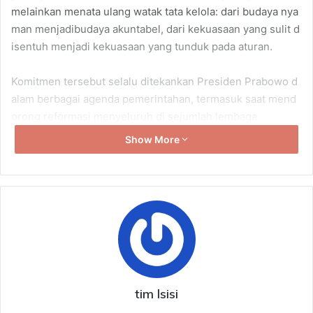
melainkan menata ulang watak tata kelola: dari budaya nya
man menjadibudaya akuntabel, dari kekuasaan yang sulit d
isentuh menjadi kekuasaan yang tunduk pada aturan.
Komitmen tersebut selalu ditekankan Presiden Prabowo d
alam berbagai agenda pemerintahan, termasuk saat mend
orong reformasi menyeluruh di sejumlah lembaga
strategis negara. Pemerintah memandang reformasi bukan
Show More
sekadar perubahan administratif, melainkan langkah besar
untuk memperkuat kualitas institusi agar lebih transparan,
akuntabel, dan berorientasi pada kepentingan rakyat. Di
tengah tantangan global yang terus berkembang,
pemerintah ingin memastikan seluruh lembaga negara
mampu bekerja lebih adaptif, efisien, dan memiliki
koordinasi yang kuat dalam mendukung agenda
pembangunan nasional.
tim lsisi
Salah satu perhatian utama pemerintah saat ini adalah