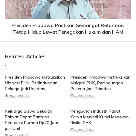
Hidup
ingin memastikan setiap kebijakan reformasi mampu
Lewat
memperkuat integritas lembaga negara sekaligus
Penegakan
meningkatkan efektivitas kerja aparatur pemerintahan.
Hukum
Presiden Prabowo Pastikan Semangat Reformasi
Karena itu, sejumlah evaluasi terhadap sistem kerja,
dan
Tetap Hidup Lewat Penegakan Hukum dan HAM
pengawasan internal, hingga pola koordinasi antarlembaga
HAM
terus dilakukan secara bertahap.
Related Articles
Agenda reformasi lembaga juga sejalan dengan visi besar
pemerintahan Prabowo dalam membangun negara yang
lebih kuat dan berdaya saing. Pemerintah menilai
Presiden Prabowo Instruksikan
Presiden Prabowo Instruksikan
tantangan pembangunan nasional ke depan membutuhkan
Mitigasi PHK, Perlindungan
Mitigasi PHK, Perlindungan
Pekerja Jadi Prioritas
Pekerja Jadi Prioritas
birokrasi yang cepat, tepat, dan mampu bekerja secara
26/06/2026
26/06/2026
kolaboratif. Oleh sebab itu, reformasi kelembagaan tidak
hanya menyasar aspek regulasi, tetapi juga penguatan
Keluarga Siswa Sekolah
Penguatan Industri Padat
sumber daya manusia, pemanfaatan teknologi digital,
Rakyat Dapat Bantuan
Karya Menjadi Kunci Menekan
hingga peningkatan budaya kerja profesional di lingkungan
Renovasi Rumah Rp20 Juta
Risiko PHK
pemerintahan. Langkah tersebut diharapkan mampu
per Unit
26/06/2026
mempercepat proses pengambilan keputusan dan
26/06/2026