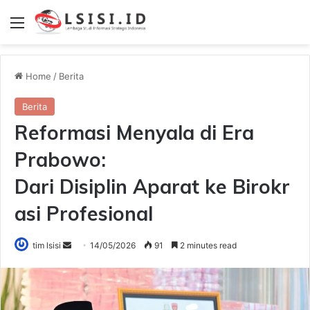
Menu
Home
/
Berita
Berita
Reformasi Menyala di Era
Prabowo:
Dari Disiplin Aparat ke Birokr
asi Profesional
Send
tim lsisi
14/05/2026
91
2 minutes read
an
email